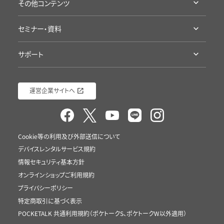
Google Playへ
その他コンテンツ
プライバシープロミス
アプリ評価を見る
受賞歴・メディア掲載実績
海外旅行にポケトーク
セミナー・資料
導入/ 採用企業様
語学学習にポケトーク
セミナー・イベント
ポケトーク徹底検証
接客にポケトーク
サポート
資料ダウンロード（ポケトーク）
ポケトーク流の語学学習
ポケトークチャレンジ
サポート
資料ダウンロード（Sentio）
運営企業サイトへ
Cookie等の利用及び外部送信について
デバイスレンタルサービス規約
情報セキュリティ基本方針
オンラインショップご利用規約
プライバシーポリシー
特定商取引に基づく表示
POCKETALK 共通利用規約（ポケトークS、ポケトークW以外適用）