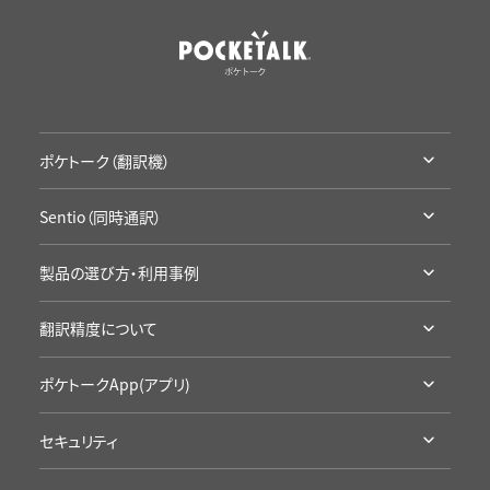
ポケトーク（翻訳機）
ポケトークとは
Sentio（同時通訳）
ラインナップ・機能比較
Sentioとは
アクセサリ・保証
製品の選び方・利用事例
ラインナップ・機能比較
通信SIMの延長
利用シーン別製品の選び方
導入事例
翻訳精度について
お試し・レンタル
企業の事例
カンファレンスに
高い翻訳精度について
学校の事例
ポケトークApp(アプリ)
学校の授業に
製品の詳細
セキュリティ
App Storeへ
認証・準拠について