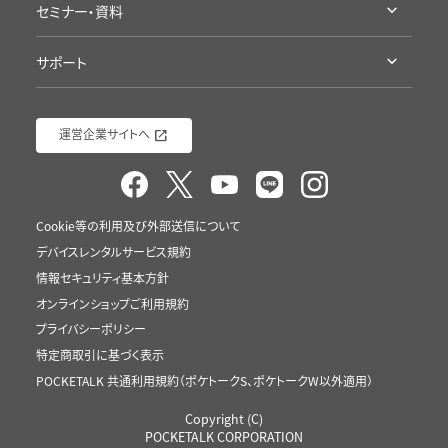
セミナー・資料
導入/ 採用企業様
語学学習にポケトーク
セミナー・イベント
ポケトーク徹底検証
接客にポケトーク
サポート
資料ダウンロード（ポケトーク）
ポケトーク流の語学学習
ポケトークチャレンジ
サポート
資料ダウンロード（Sentio）
運営企業サイトへ
Cookie等の利用及び外部送信について
デバイスレンタルサービス規約
情報セキュリティ基本方針
オンラインショップご利用規約
プライバシーポリシー
特定商取引に基づく表示
POCKETALK 共通利用規約（ポケトークS、ポケトークW以外適用）
Copyright (C)
POCKETALK CORPORATION