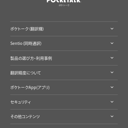
ポケトーク（翻訳機）
ポケトークとは
Sentio（同時通訳）
ラインナップ・機能比較
Sentioとは
アクセサリ・保証
製品の選び方・利用事例
ラインナップ・機能比較
通信SIMの延長
利用シーン別製品の選び方
導入事例
翻訳精度について
お試し・レンタル
企業の事例
カンファレンスに
高い翻訳精度について
学校の事例
ポケトークApp(アプリ)
学校の授業に
製品の詳細
セキュリティ
App Storeへ
認証・準拠について
Google Playへ
その他コンテンツ
プライバシープロミス
アプリ評価を見る
受賞歴・メディア掲載実績
海外旅行にポケトーク