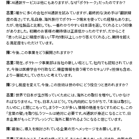
陳：
AI通訳サービスは他にもありますが、なぜ「ポケトーク」だったのですか？
古里：
確かに多くの会社がAI通訳を試みていますが、最終的な決め手は「翻訳精
度の高さ」です。私自身、海外旅行でポケトーク端末を使っていた経験もありまし
たが、他社製品と比較しても、一番わかりやすい日本語を返してくれるという印象
がありました。 初期のお客様の期待値は正直低かったのですが、だからこそ
「思った以上に精度が高い」「平均9割以上しっかり答えてくれる」と、期待を超え
る満足度をいただけています。
陳：
今後、この事業をどう展開されますか？
古里：
現在、ポケトーク事業部は当社の新しい柱として、社内でも認知されていま
す。今後は医療学会や行政など、機密情報を扱う場でのセキュリティ担保も含め、
より一層拡大していきたいと考えています。
陳：
少し視座を変えて、今後、この技術は世の中にどう役立つと思われますか？
古里：
世界で日本が生き残っていくためには、海外との取引を増やしていかなけ
ればなりません。 でも、日本人はどうしても内向的になりがちで、「本当は取引し
たいのに」と閉じこもってしまうケースが多い。情報の格差をなくすためにも、この
「言葉の壁」を取り払うツールは絶対に必要です。AI通訳が身近になることで、日
本企業がもっとアグレッシブに海外と繋がれるようになると信じています。
陳：
最後に、導入を検討されている企業の方へメッセージをお願いします。
古里：
正直なところ、「まずは使ってみて、そこから考えましょう」ですね。 文脈の自