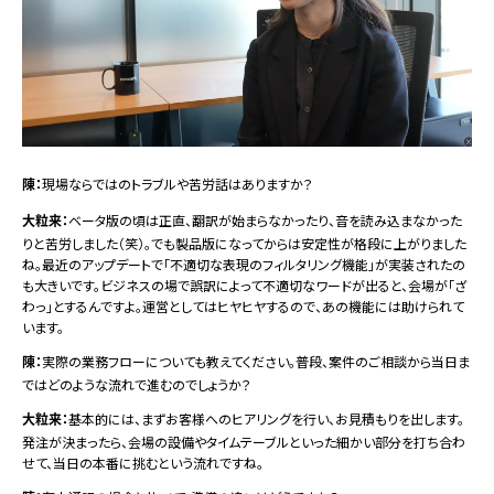
陳：
現場ならではのトラブルや苦労話はありますか？
大粒来：
ベータ版の頃は正直、翻訳が始まらなかったり、音を読み込まなかった
りと苦労しました（笑）。でも製品版になってからは安定性が格段に上がりました
ね。最近のアップデートで「不適切な表現のフィルタリング機能」が実装されたの
も大きいです。ビジネスの場で誤訳によって不適切なワードが出ると、会場が「ざ
わっ」とするんですよ。運営としてはヒヤヒヤするので、あの機能には助けられて
います。
陳：
実際の業務フローについても教えてください。普段、案件のご相談から当日ま
ではどのような流れで進むのでしょうか？
大粒来：
基本的には、まずお客様へのヒアリングを行い、お見積もりを出します。
発注が決まったら、会場の設備やタイムテーブルといった細かい部分を打ち合わ
せて、当日の本番に挑むという流れですね。