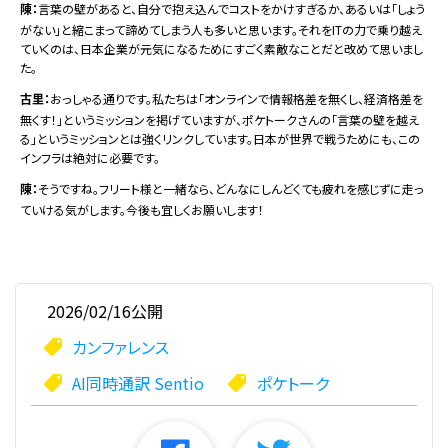
陳：
言葉の壁があると、自分で抱え込んでコストをかけすぎるか、あるいは「しょう
がない」と縮こまって諦めてしまう人も多いと思います。それをITの力で乗り越え
ていくのは、日本企業が元気になるためにすごく素敵なことだと改めて思いまし
た。
古里：
おっしゃる通りです。私たちは「オンラインで情報格差を無くし、経済格差を
無くす！」というミッションを掲げていますが、ポケトークさんの「言葉の壁を越え
る」というミッションとは強くリンクしています。日本が世界で戦うためにも、この
インフラは絶対に必要です。
陳：
そうですね。フリート様と一緒なら、どんなにしんどくても疲れを感じずに走っ
ていける気がします。今後も宜しくお願いします！
2026/02/16公開
カンファレンス
AI同時通訳 Sentio
ポケトーク