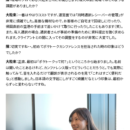
課題がありましたか？
大粒来：
一番はやはりコストですが、運営面では「同時通訳レシーバーの管理」が
非常に煩雑でした。高価な機材なので、お客様のご自宅まで回収しに行ったり、
帰国直前の空港の手前まで追いかけて取りに行ったりしたこともあります（笑）。
また、有人通訳の場合、通訳者さんが事前の準備のために資料提出を強く求めら
れます。クライアントとの間に入ってその調整をするのが非常に大変でした。
陳：
切実ですね・・。初めてポケトークカンファレンスを担当された時の印象はどう
でしたか？
大粒来：
正直、最初は「ポケトークって何？」というところから始まりました。名前
は聞いたことあるけれど、カンファレンス版ってどういうことだろうと。でも実際に
触ってみて、音を入れるだけで翻訳が表示されるのを見て「これはすごく便利だ
な」と感動しました。日本語の文字起こしがすごく綺麗だなという印象は、最初か
らずっと変わらないですね。