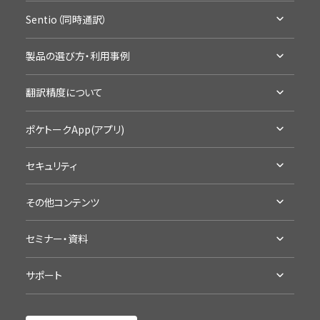
ポケトークとは
Sentio（同時通訳）
ラインナップ・機能比較
Sentioとは
アクセサリ・保証
製品の選び方・利用事例
ラインナップ・機能比較
通信SIMの延長
利用シーン別製品の選び方
導入事例
翻訳精度について
お試し・レンタル
企業の事例
カンファレンスに
高い翻訳精度について
学校の事例
ポケトークApp(アプリ)
学校の授業に
製品の詳細
セキュリティ
App Storeへ
認証・準拠について
Google Playへ
その他コンテンツ
プライバシープロミス
アプリ評価を見る
受賞歴・メディア掲載実績
海外旅行にポケトーク
セミナー・資料
導入/ 採用企業様
語学学習にポケトーク
セミナー・イベント
ポケトーク徹底検証
接客にポケトーク
サポート
資料ダウンロード（ポケトーク）
ポケトーク流の語学学習
ポケトークチャレンジ
サポート
資料ダウンロード（Sentio）