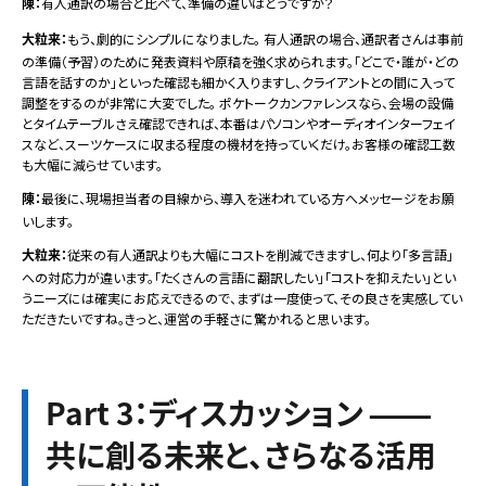
陳：
有人通訳の場合と比べて、準備の違いはどうですか？
大粒来：
もう、劇的にシンプルになりました。 有人通訳の場合、通訳者さんは事前
の準備（予習）のために発表資料や原稿を強く求められます。「どこで・誰が・どの
言語を話すのか」といった確認も細かく入りますし、クライアントとの間に入って
調整をするのが非常に大変でした。 ポケトークカンファレンスなら、会場の設備
とタイムテーブルさえ確認できれば、本番はパソコンやオーディオインターフェイ
スなど、スーツケースに収まる程度の機材を持っていくだけ。お客様の確認工数
も大幅に減らせています。
陳：
最後に、現場担当者の目線から、導入を迷われている方へメッセージをお願
いします。
大粒来：
従来の有人通訳よりも大幅にコストを削減できますし、何より「多言語」
への対応力が違います。「たくさんの言語に翻訳したい」「コストを抑えたい」とい
うニーズには確実にお応えできるので、まずは一度使って、その良さを実感してい
ただきたいですね。きっと、運営の手軽さに驚かれると思います。
Part 3：ディスカッション ——
共に創る未来と、さらなる活用