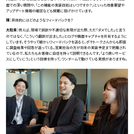
面での深い質問や、「この機能の実装目処はいつですか？」といった改善要望や
アップデート情報の確認なども頻繁に投げかけています。
陳：
具体的にはどのようなフィードバックを？
大粒来：
例えば、現場で誤訳や不適切な表現が出た際、ただ「ダメでした」と言う
のではなく、「こういう翻訳が出ました」とログや画面キャプチャを共有するように
しています。そうやって細かいフィードバックを送ると、ポケトークさんからも即座
に調査結果や回答が返ってくる。営業担当の方が将来の実装予定まで把握され
ているので、私たちもお客様に自信を持って説明できるんです。「より良いサービ
スにしていこう」という目標を持って、ワンチームで動けている実感がありますね。