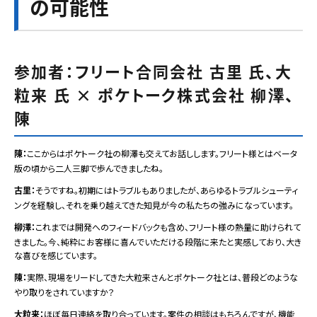
の可能性
参加者：フリート合同会社 古里 氏、大
粒来 氏 × ポケトーク株式会社 柳澤、
陳
陳：
ここからはポケトーク社の柳澤も交えてお話しします。フリート様とはベータ
版の頃から二人三脚で歩んできましたね。
古里：
そうですね。初期にはトラブルもありましたが、あらゆるトラブルシューティ
ングを経験し、それを乗り越えてきた知見が今の私たちの強みになっています。
柳澤：
これまでは開発へのフィードバックも含め、フリート様の熱量に助けられて
きました。今、純粋にお客様に喜んでいただける段階に来たと実感しており、大き
な喜びを感じています。
陳：
実際、現場をリードしてきた大粒来さんとポケトーク社とは、普段どのような
やり取りをされていますか？
大粒来：
ほぼ毎日連絡を取り合っています。案件の相談はもちろんですが、機能