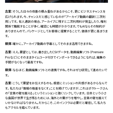
古里：
そうした日々の改善の積み重ねがあるからこそ、更にビジネスチャンスを
広げられます。今、チャンスだと感じているのが「アーカイブ動画の翻訳（二次利
用）」です。 有人通訳の場合、アーカイブに残すと二次利用料が発生したり、権利
関係で難航することが多く、確認にも時間がかかります。でもAIならその制約が
ありませんので、パッケージとしてお客様に提案することで、価値が更に高まりま
す。
柳澤：
確かに。アーカイブ動画の字幕としてそのまま活用できますね。
古里：
ええ。要望としては、書き出したCSVデータを、動画編集ソフト（Premiere
Proなど）にそのままタイムコード付きでインポートできるようになれば、編集の
手間がなくなって最高ですね。
柳澤：
なるほど、動画編集ソフトとの連携ですね。それはぜひ研究して進めたいで
す。
古里：
こうして要望をお伝えするのも、根底にミッションの共感があるからなんで
す。 私たちは「情報の格差をなくす」ことを掲げていますが、これはポケトークさん
の「言葉の壁を越える」というミッションと強くリンクしています。 日本という小さ
な島国が世界で生き残るためには、海外との繋がりを増やし、言葉の壁を越えて
いかなければなりません。だからこそ、このインフラは必要だと確信して、私たち
もアクセルを踏んでいます。