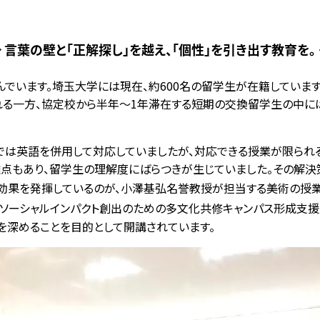
 言葉の壁と「正解探し」を越え、「個性」を引き出す教育を。
でいます。埼玉大学には現在、約600名の留学生が在籍していま
る一方、協定校から半年〜1年滞在する短期の交換留学生の中に
では英語を併用して対応していましたが、対応できる授業が限られ
点もあり、留学生の理解度にばらつきが生じていました。その解決策
果を発揮しているのが、小澤基弘名誉教授が担当する美術の授業「Works
「ソーシャルインパクト創出のための多文化共修キャンパス形成支援
を深めることを目的として開講されています。