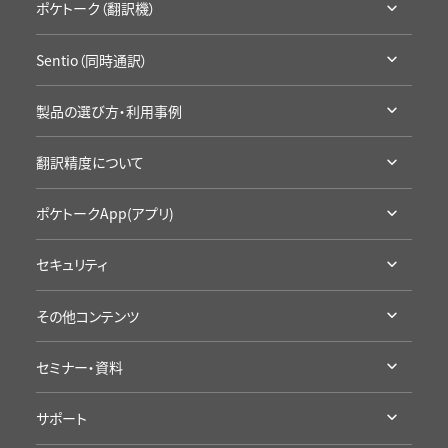
ポケトーク（翻訳機）
ポケトークとは
Sentio（同時通訳）
ラインナップ・機能比較
Sentioとは
アクセサリ・保証
製品の選び方・利用事例
ラインナップ・機能比較
通信SIMの延長
利用シーン別製品の選び方
導入事例
翻訳精度について
お試し・レンタル
企業の事例
カンファレンスに
高い翻訳精度について
学校の事例
ポケトークApp(アプリ)
学校の授業に
製品の詳細
セキュリティ
App Storeへ
認証・準拠について
Google Playへ
その他コンテンツ
プライバシープロミス
アプリ評価を見る
受賞歴・メディア掲載実績
海外旅行にポケトーク
セミナー・資料
導入/ 採用企業様
語学学習にポケトーク
セミナー・イベント
ポケトーク徹底検証
接客にポケトーク
サポート
資料ダウンロード（ポケトーク）
ポケトーク流の語学学習
ポケトークチャレンジ