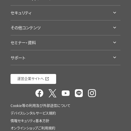
製品の詳細
セキュリティ
App Storeへ
認証・準拠について
Google Playへ
その他コンテンツ
プライバシープロミス
アプリ評価を見る
受賞歴・メディア掲載実績
海外旅行にポケトーク
セミナー・資料
導入/ 採用企業様
語学学習にポケトーク
セミナー・イベント
ポケトーク徹底検証
接客にポケトーク
サポート
資料ダウンロード（ポケトーク）
ポケトーク流の語学学習
ポケトークチャレンジ
サポート
資料ダウンロード（Sentio）
運営企業サイトへ
Cookie等の利用及び外部送信について
デバイスレンタルサービス規約
情報セキュリティ基本方針
オンラインショップご利用規約