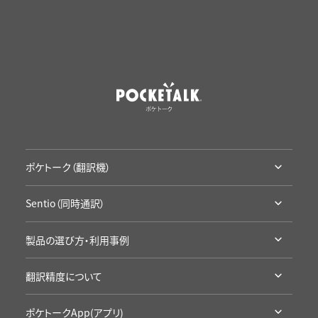
ポケトーク（翻訳機）
ポケトークとは
Sentio（同時通訳）
ラインナップ・機能比較
Sentioとは
アクセサリ・保証
製品の選び方・利用事例
ラインナップ・機能比較
通信SIMの延長
利用シーン別製品の選び方
導入事例
翻訳精度について
お試し・レンタル
企業の事例
カンファレンスに
高い翻訳精度について
学校の事例
ポケトークApp(アプリ)
学校の授業に