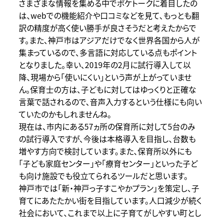
さまざまな情報を集める中でポケトークに着目したの
は、webでの機能紹介や口コミなどを見て、もっとも翻
訳の精度が高く使い勝手が良さそうだと考えたからで
す。また、神戸市はアジアだけでなく世界各国から人が
集まっているので、多言語に対応している点もポイント
となりました。幸い、2019年の2月に試行導入して以
降、現場から「使いにくい」という声が上がっていませ
ん。保育士の方は、子どもに対してはゆっくりと正確な
言葉で話されるので、音声入力するという仕様にも向い
ていたのかもしれませんね。
現在は、市内にある57ヵ所の保育所に対して5台のみ
の試行導入ですが、今後は本格導入を目指し、台数も
増やす方向で検討しています。また、保育所以外にも
「子ども家庭センター」や「療育センター」といった子ど
も向け施設でも役立てられるツールだと思います。
神戸市では「新・神戸っ子すこやかプラン」を策定し、子
育てにあたたかい街を目指しています。人口減少が続く
社会において、これまで以上に子育てがしやすい町とし