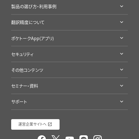
Sentioとは
アクセサリ・保証
製品の選び方・利用事例
ラインナップ・機能比較
通信SIMの延長
利用シーン別製品の選び方
導入事例
翻訳精度について
お試し・レンタル
企業の事例
カンファレンスに
高い翻訳精度について
学校の事例
ポケトークApp(アプリ)
学校の授業に
製品の詳細
セキュリティ
App Storeへ
認証・準拠について
Google Playへ
その他コンテンツ
プライバシープロミス
アプリ評価を見る
受賞歴・メディア掲載実績
海外旅行にポケトーク
セミナー・資料
導入/ 採用企業様
語学学習にポケトーク
セミナー・イベント
ポケトーク徹底検証
接客にポケトーク
サポート
資料ダウンロード（ポケトーク）
ポケトーク流の語学学習
ポケトークチャレンジ
サポート
資料ダウンロード（Sentio）
運営企業サイトへ