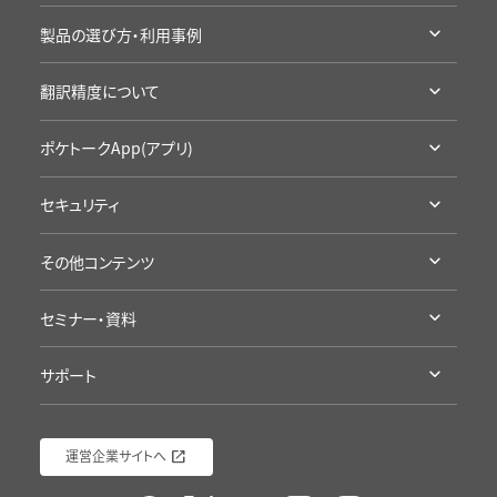
Sentioとは
アクセサリ・保証
製品の選び方・利用事例
ラインナップ・機能比較
通信SIMの延長
利用シーン別製品の選び方
導入事例
翻訳精度について
お試し・レンタル
企業の事例
カンファレンスに
高い翻訳精度について
学校の事例
ポケトークApp(アプリ)
学校の授業に
製品の詳細
セキュリティ
App Storeへ
認証・準拠について
Google Playへ
その他コンテンツ
プライバシープロミス
アプリ評価を見る
受賞歴・メディア掲載実績
海外旅行にポケトーク
セミナー・資料
導入/ 採用企業様
語学学習にポケトーク
セミナー・イベント
ポケトーク徹底検証
接客にポケトーク
サポート
資料ダウンロード（ポケトーク）
ポケトーク流の語学学習
ポケトークチャレンジ
サポート
資料ダウンロード（Sentio）
運営企業サイトへ