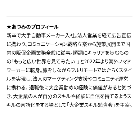
ン、ブルガリア、ブラジルなど世界
30ヵ国ほどからデジタルノマドが集
まっており、会場はとてもフランクな
★あつみのプロフィール
雰囲気で盛り上がっています
新卒で大手自動車メーカー入社。法人営業を経て広告宣伝
♪10/21〜のメインウィークには
に携わり、コミュニケーション戦略立案から施策展開まで国
各…
内の販促企画業務全般に従事。順調にキャリアを歩むもの
の「もっと広い世界を見てみたい！」と2022年より海外ノマド
ワーカーに転身。旅をしながらフルリモートではたらくスタイ
ルを実現し、法人のマーケティング支援やコミュニティ運営
に携わる。 退職後に大企業勤めの経験に価値があると気づ
き、大企業の人が自分のスキルや経験に自信を持てるようス
キルの言語化をする場として「大企業スキル勉強会」を主宰。