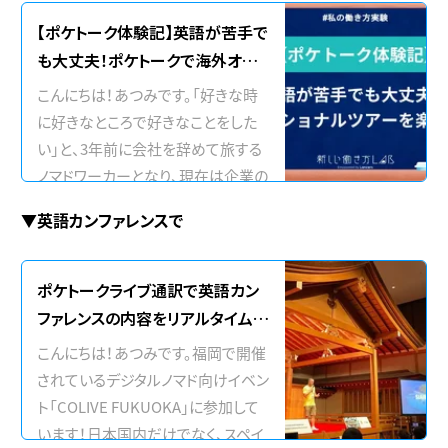
【ポケトーク体験記】英語が苦手で
も大丈夫！ポケトークで海外オプ
ショナルツアーをもっと楽しく！
こんにちは！あつみです。「好きな時
に好きなところで好きなことをした
い」と、3年前に会社を辞めて旅する
ノマドワーカーとなり、現在は企業の
マーケティング支援などをしていま
▼英語カンファレンスで
す。今年の夏はフランスのパリとボル
ドーに行ってきました！私の語学力
は、相手の英語をなんとなく聞き取
ポケトークライブ通訳で英語カン
れるけど簡単な英語をカタコトで返
ファレンスの内容をリアルタイムに
すといったレ…
理解できるのか？｜COLIVE FUKU
こんにちは！あつみです。福岡で開催
OKA②
されているデジタルノマド向けイベン
ト「COLIVE FUKUOKA」に参加して
います！日本国内だけでなく、スペイ