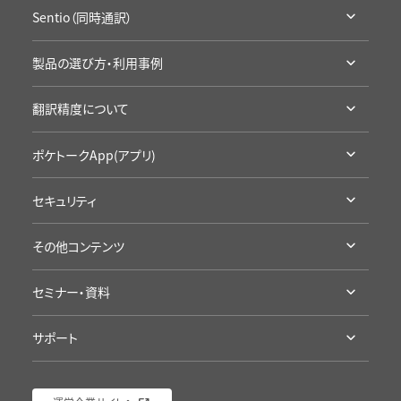
ポケトークとは
Sentio（同時通訳）
ラインナップ・機能比較
Sentioとは
アクセサリ・保証
製品の選び方・利用事例
ラインナップ・機能比較
通信SIMの延長
利用シーン別製品の選び方
導入事例
翻訳精度について
お試し・レンタル
企業の事例
カンファレンスに
高い翻訳精度について
学校の事例
ポケトークApp(アプリ)
学校の授業に
製品の詳細
セキュリティ
App Storeへ
認証・準拠について
Google Playへ
その他コンテンツ
プライバシープロミス
アプリ評価を見る
受賞歴・メディア掲載実績
海外旅行にポケトーク
セミナー・資料
導入/ 採用企業様
語学学習にポケトーク
セミナー・イベント
ポケトーク徹底検証
接客にポケトーク
サポート
資料ダウンロード（ポケトーク）
ポケトーク流の語学学習
ポケトークチャレンジ
サポート
資料ダウンロード（Sentio）