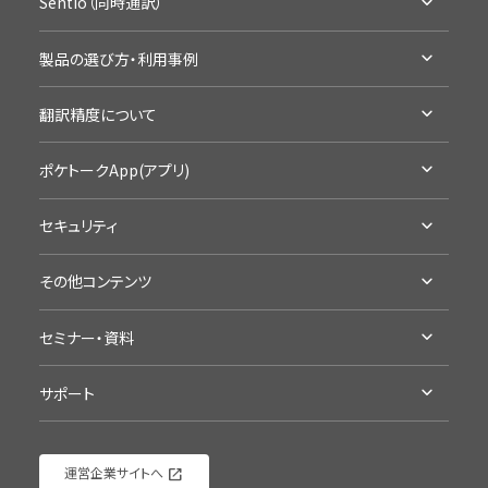
Sentio（同時通訳）
ラインナップ・機能比較
Sentioとは
アクセサリ・保証
製品の選び方・利用事例
ラインナップ・機能比較
通信SIMの延長
利用シーン別製品の選び方
導入事例
翻訳精度について
お試し・レンタル
企業の事例
カンファレンスに
高い翻訳精度について
学校の事例
ポケトークApp(アプリ)
学校の授業に
製品の詳細
セキュリティ
App Storeへ
認証・準拠について
Google Playへ
その他コンテンツ
プライバシープロミス
アプリ評価を見る
受賞歴・メディア掲載実績
海外旅行にポケトーク
セミナー・資料
導入/ 採用企業様
語学学習にポケトーク
セミナー・イベント
ポケトーク徹底検証
接客にポケトーク
サポート
資料ダウンロード（ポケトーク）
ポケトーク流の語学学習
ポケトークチャレンジ
サポート
資料ダウンロード（Sentio）
運営企業サイトへ