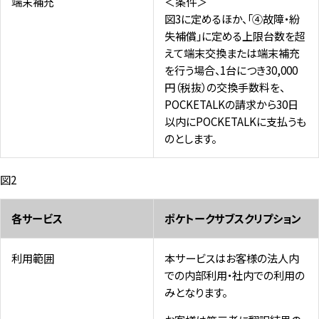
端末補充
＜条件＞
図3に定めるほか、「④故障・紛
失補償」に定める上限台数を超
えて端末交換または端末補充
を行う場合、1台につき30,000
円（税抜）の交換手数料を、
POCKETALKの請求から30日
以内にPOCKETALKに支払うも
のとします。
図2
各サービス
ポケトークサブスクリプション
利用範囲
本サービスはお客様の法人内
での内部利用・社内での利用の
みとなります。