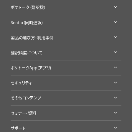
ポケトーク（翻訳機）
ポケトークとは
Sentio（同時通訳）
ラインナップ・機能比較
Sentioとは
アクセサリ・保証
製品の選び方・利用事例
ラインナップ・機能比較
通信SIMの延長
利用シーン別製品の選び方
導入事例
翻訳精度について
お試し・レンタル
企業の事例
カンファレンスに
高い翻訳精度について
学校の事例
ポケトークApp(アプリ)
学校の授業に
製品の詳細
セキュリティ
App Storeへ
認証・準拠について
Google Playへ
その他コンテンツ
プライバシープロミス
アプリ評価を見る
受賞歴・メディア掲載実績
海外旅行にポケトーク
セミナー・資料
導入/ 採用企業様
語学学習にポケトーク
セミナー・イベント
ポケトーク徹底検証
接客にポケトーク
サポート