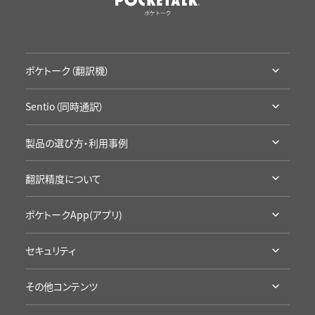
ポケトーク（翻訳機）
ポケトークとは
Sentio（同時通訳）
ラインナップ・機能比較
Sentioとは
アクセサリ・保証
製品の選び方・利用事例
ラインナップ・機能比較
通信SIMの延長
利用シーン別製品の選び方
導入事例
翻訳精度について
お試し・レンタル
企業の事例
カンファレンスに
高い翻訳精度について
学校の事例
ポケトークApp(アプリ)
学校の授業に
製品の詳細
セキュリティ
App Storeへ
認証・準拠について
Google Playへ
その他コンテンツ
プライバシープロミス
アプリ評価を見る
受賞歴・メディア掲載実績
海外旅行にポケトーク