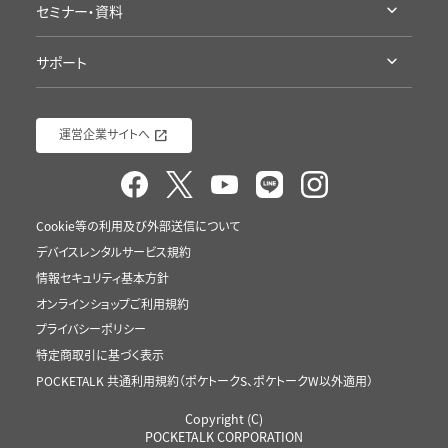
セミナー・資料
導入/ 採用企業様
語学学習にポケトーク
セミナー・イベント
ポケトーク徹底検証
接客にポケトーク
サポート
資料ダウンロード（ポケトーク）
ポケトーク流の語学学習
ポケトークチャレンジ
サポート
資料ダウンロード（Sentio）
運営企業サイトへ
Cookie等の利用及び外部送信について
デバイスレンタルサービス規約
情報セキュリティ基本方針
オンラインショップご利用規約
プライバシーポリシー
特定商取引に基づく表示
POCKETALK 共通利用規約（ポケトークS、ポケトークW以外適用）
Copyright (C)
POCKETALK CORPORATION