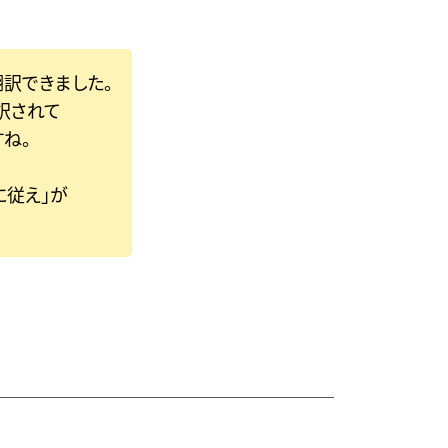
翻訳できました。
訳されて
ね。
ば郷に従え」が