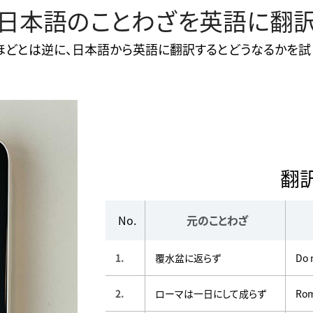
日本語のことわざを英語に翻
ほどとは逆に、日本語から英語に翻訳するとどうなるかを試
翻
No.
元のことわざ
1.
覆水盆に返らず
Do 
2.
ローマは一日にして成らず
Rom