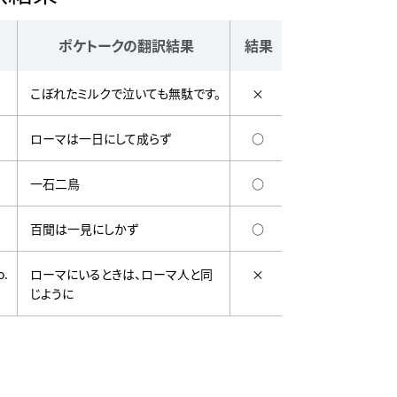
ポケトークの翻訳結果
結果
こぼれたミルクで泣いても無駄です。
×
ローマは一日にして成らず
○
一石二鳥
○
百聞は一見にしかず
○
o.
ローマにいるときは、ローマ人と同
×
じように