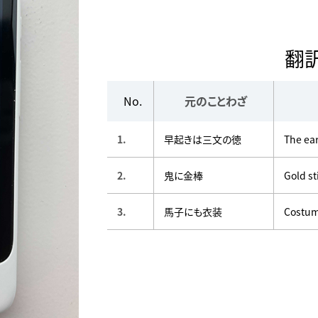
翻
No.
元のことわざ
1.
早起きは三文の徳
The ear
2.
鬼に金棒
Gold st
3.
馬子にも衣装
Costum