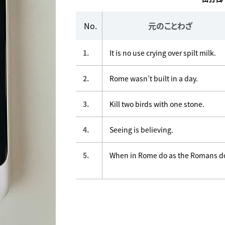
No.
元のことわざ
1.
It is no use crying over spilt milk.
2.
Rome wasn’t built in a day.
3.
Kill two birds with one stone.
4.
Seeing is believing.
5.
When in Rome do as the Romans d