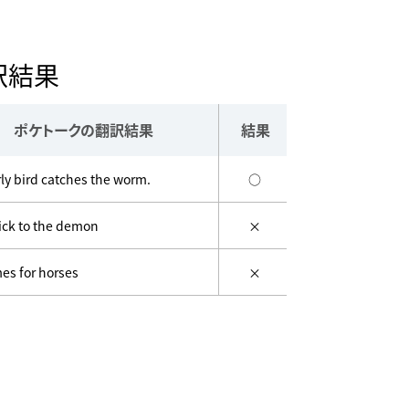
訳結果
ポケトークの翻訳結果
結果
ly bird catches the worm.
○
ick to the demon
×
es for horses
×