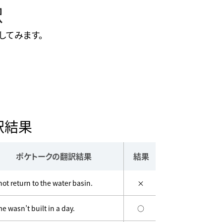
訳
してみます。
訳結果
ポケトークの翻訳結果
結果
not return to the water basin.
×
e wasn’t built in a day.
○