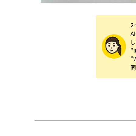
2
A
し
"
"
同