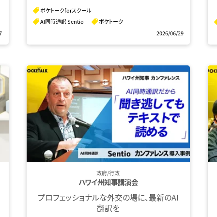
ポケトークforスクール
AI同時通訳 Sentio
ポケトーク
7
2026/06/29
政府/行政
ハワイ州知事講演会
プロフェッショナルな外交の場に、最新のAI
翻訳を