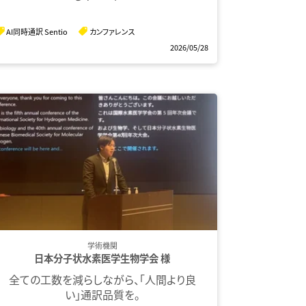
AI同時通訳 Sentio
カンファレンス
2026/05/28
学術機関
日本分子状水素医学生物学会 様
全ての工数を減らしながら、「人間より良
い」通訳品質を。